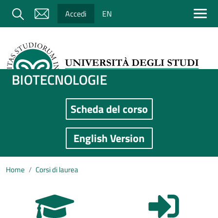
Salta al contenuto principale
Cerca
Accedi
EN
BIOTECNOLOGIE
Scheda del corso
Immagine
English Version
Home
Corsi di laurea