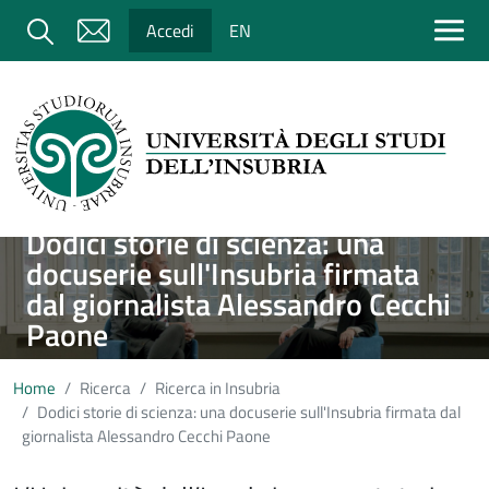
Salta al contenuto principale
Cerca
Accedi
EN
Dodici storie di scienza: una
Immagine
docuserie sull'Insubria firmata
dal giornalista Alessandro Cecchi
Paone
Home
Ricerca
Ricerca in Insubria
Dodici storie di scienza: una docuserie sull'Insubria firmata dal
giornalista Alessandro Cecchi Paone