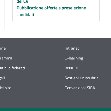
dei CV
Pubblicazione offerte e preselezione
candidati
line
Intranet
gramma
E-learning
atici o federati
InsuBRE
ali
Sostieni UnInsubria
el sito
Convenzioni SiBA