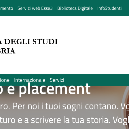
amento
Servizi web Esse3
Biblioteca Digitale
InfoStudenti
 e placement
sione
Internazionale
Servizi
o. Per noi i tuoi sogni contano. V
uturo e a scrivere la tua storia. 