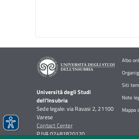
Albo on
Organi
Siti tem
Università degli Studi
Note leg
dell'Insubria
Sede legale: via Ravasi 2, 21100
Mappa d
Varese
Contact Center
P.IVA 02481820120