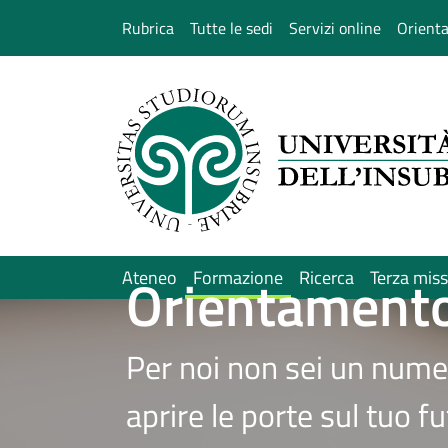
Salta al contenuto principale
Rubrica
Tutte le sedi
Servizi online
Orient
Orientamento
Ateneo
Formazione
Ricerca
Terza mis
Immagine
Per noi non sei un numer
aprire le porte sul tuo f