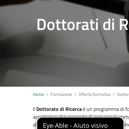
Dottorati di 
Home
Formazione
Offerta formativa
Dottor
Il
Dottorato di Ricerca
è un programma di for
accademici che consente di acquisire le compe
alto profilo; rappresenta, inoltre, un passo i