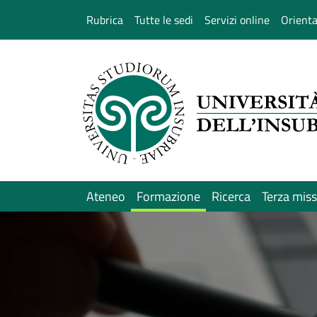
Salta al contenuto principale
Rubrica
Tutte le sedi
Servizi online
Orient
Ateneo
Formazione
Ricerca
Terza mis
Immagine