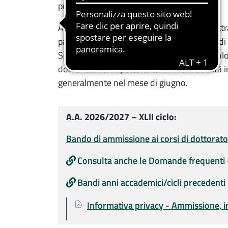
professionale nel mondo accademico.
Al corso di dottorato di ricerca si accede at
partecipare chi ha conseguito un Diploma d
Specialistica o Magistrale o un analogo tito
domanda nel rispetto di termini e modalità 
generalmente nel mese di giugno.
A.A. 2026/2027 – XLII ciclo:
Bando di ammissione ai corsi di dottorato
Consulta anche le Domande frequenti
Bandi anni accademici/cicli precedenti
Documenti
Documento
Informativa privacy - Ammissione, i