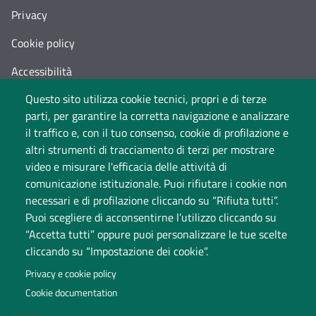
Privacy
Cookie policy
Accessibilità
Questo sito utilizza cookie tecnici, propri e di terze
Cambia idea sui cookie
parti, per garantire la corretta navigazione e analizzare
Dati di monitoraggio
il traffico e, con il tuo consenso, cookie di profilazione e
altri strumenti di tracciamento di terzi per mostrare
video e misurare l'efficacia delle attività di
comunicazione istituzionale. Puoi rifiutare i cookie non
necessari e di profilazione cliccando su “Rifiuta tutti”.
Puoi scegliere di acconsentirne l’utilizzo cliccando su
“Accetta tutti” oppure puoi personalizzare le tue scelte
cliccando su “Impostazione dei cookie”.
Università degli Studi dell'Insubria
Privacy e cookie policy
Sede legale: via Ravasi 2, 21100 Varese
Cookie documentation
Contact Center