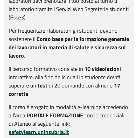
laboratori devi prenotare il tuo posto al turno di
laboratorio tramite i Servizi Web Segreterie studenti
(Esse3).
Per frequentare i laboratori gli studenti
devono
sostenere il
Corso base per la formazione generale
dei lavoratori in materia di salute e sicurezza sul
lavoro
.
Il percorso formativo consiste in
10 videolezioni
interattive, alla fine delle quali lo studente dovrà
superare un
test
di 20 domande con almeno
17
corrette
.
Il corso è erogato
in modalità e-learning
accedendo
all’area
PORTALE FORMAZIONE
con le credenziali
di Ateneo al seguente link:
safetylearn.uninsubria.it