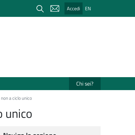
Cerca
Accedi
EN
Chi sei?
non a ciclo unico
o unico