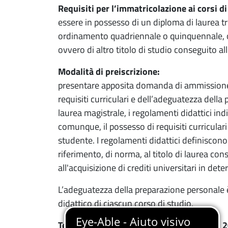
Requisiti per l’immatricolazione ai corsi di
essere in possesso di un diploma di laurea t
ordinamento quadriennale o quinquennale, op
ovvero di altro titolo di studio conseguito al
Modalità di preiscrizione:
presentare apposita domanda di ammissione al
requisiti curriculari e dell’adeguatezza della
laurea magistrale, i regolamenti didattici ind
comunque, il possesso di requisiti curricular
studente. I regolamenti didattici definiscono 
riferimento, di norma, al titolo di laurea con
all'acquisizione di crediti universitari in dete
L’adeguatezza della preparazione personale 
didattico di ciascun corso di studio.
Termini per la preiscrizione: dal 1° luglio