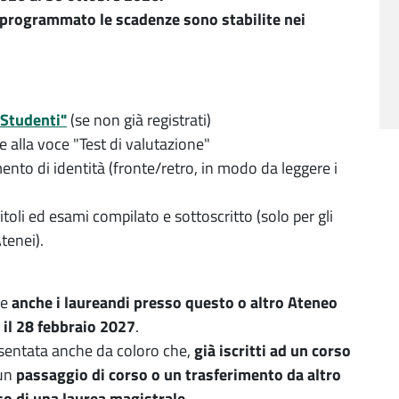
o programmato le scadenze sono stabilite nei
 Studenti"
(se non già registrati)
ne alla voce "Test di valutazione"
umento di identità (fronte/retro, in modo da leggere i
itoli ed esami compilato e sottoscritto (solo per gli
tenei).
ne
anche i laureandi presso questo o altro Ateneo
 il 28 febbraio 2027
.
entata anche da coloro che,
già iscritti ad un corso
 un
passaggio di corso o un trasferimento da altro
so di una laurea magistrale
.