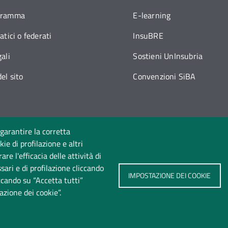
gramma
E-learning
atici o federati
InsuBRE
ali
Sostieni UnInsubria
el sito
Convenzioni SiBA
 garantire la corretta
ie di profilazione e altri
Seguici su
e l'efficacia delle attività di
sari e di profilazione cliccando
IMPOSTAZIONE DEI COOKIE
iccando su “Accetta tutti”
azione dei cookie”.
te
Privacy
Cookie policy
Accessibilità
Cambia ide