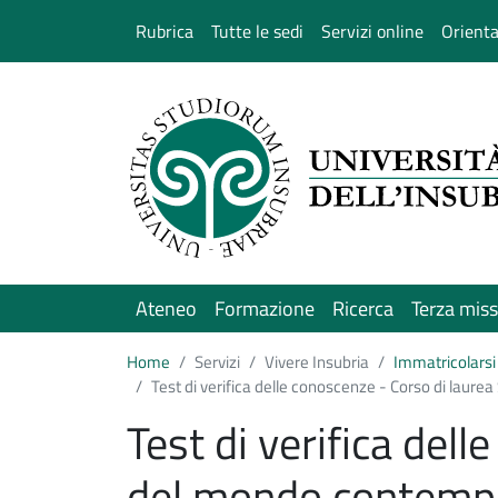
Salta al contenuto principale
Rubrica
Tutte le sedi
Servizi online
Orient
Ateneo
Formazione
Ricerca
Terza mis
Home
Servizi
Vivere Insubria
Immatricolarsi 
Test di verifica delle conoscenze - Corso di laur
Test di verifica dell
del mondo contemp