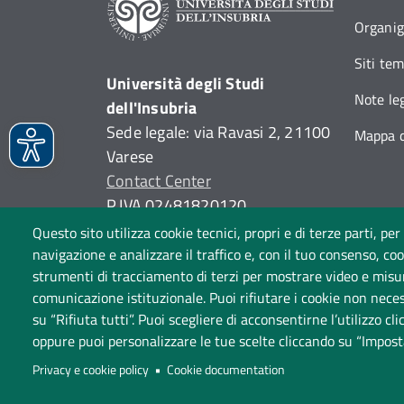
Organi
Siti tem
Università degli Studi
Note leg
dell'Insubria
Sede legale: via Ravasi 2, 21100
Mappa d
Varese
Contact Center
P.IVA 02481820120
(C.F. 95039180120)
Questo sito utilizza cookie tecnici, propri e di terze parti, per
PEC: ateneo
@
pec.uninsubria.it
navigazione e analizzare il traffico e, con il tuo consenso, cook
strumenti di tracciamento di terzi per mostrare video e misurar
(
vedi le altre caselle
)
comunicazione istituzionale. Puoi rifiutare i cookie non neces
su “Rifiuta tutti”. Puoi scegliere di acconsentirne l’utilizzo cl
oppure puoi personalizzare le tue scelte cliccando su “Impost
Amministrazione trasparen
Privacy e cookie policy
Cookie documentation