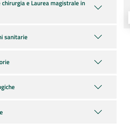
 chirurgia e Laurea magistrale in
i sanitarie
orie
ogiche
ie