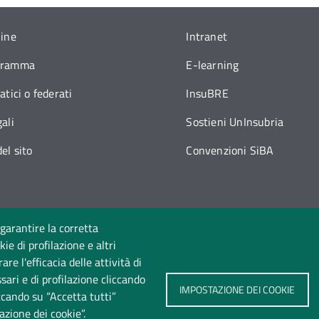
line
Intranet
gramma
E-learning
atici o federati
InsuBRE
ali
Sostieni UnInsubria
el sito
Convenzioni SiBA
 garantire la corretta
ie di profilazione e altri
Seguici su
e l'efficacia delle attività di
sari e di profilazione cliccando
IMPOSTAZIONE DEI COOKIE
iccando su “Accetta tutti”
azione dei cookie”.