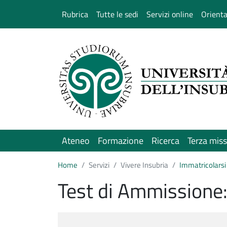
Salta al contenuto principale
Rubrica
Tutte le sedi
Servizi online
Orient
Ateneo
Formazione
Ricerca
Terza mis
Home
Servizi
Vivere Insubria
Immatricolarsi 
Test di Ammissione: 