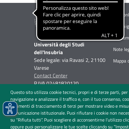
Albo on
Organi
Siti tem
Università degli Studi
Note leg
dell'Insubria
Sede legale: via Ravasi 2, 21100
Mappa d
Varese
Contact Center
P.IVA 02481820120
(C.F. 95039180120)
Questo sito utilizza cookie tecnici, propri e di terze parti, per
PEC: ateneo
@
pec.uninsubria.it
navigazione e analizzare il traffico e, con il tuo consenso, cook
strumenti di tracciamento di terzi per mostrare video e misurar
(
vedi le altre caselle
)
comunicazione istituzionale. Puoi rifiutare i cookie non neces
su “Rifiuta tutti”. Puoi scegliere di acconsentirne l’utilizzo cl
oppure puoi personalizzare le tue scelte cliccando su “Impost