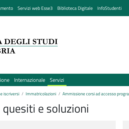
amento
Servizi web Esse3
Biblioteca Digitale
InfoStudenti
sione
Internazionale
Servizi
e iscriversi
Immatricolazioni
Ammissione corsi ad accesso prog
quesiti e soluzioni