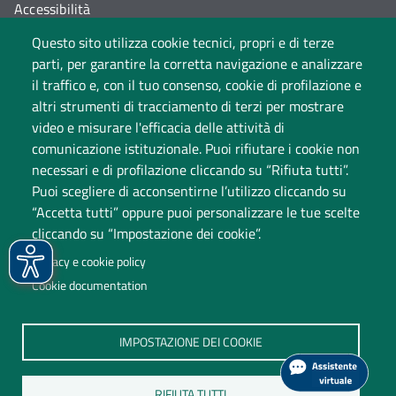
Accessibilità
Questo sito utilizza cookie tecnici, propri e di terze
Cambia idea sui cookie
parti, per garantire la corretta navigazione e analizzare
Dati di monitoraggio
il traffico e, con il tuo consenso, cookie di profilazione e
altri strumenti di tracciamento di terzi per mostrare
video e misurare l'efficacia delle attività di
comunicazione istituzionale. Puoi rifiutare i cookie non
necessari e di profilazione cliccando su “Rifiuta tutti”.
Puoi scegliere di acconsentirne l’utilizzo cliccando su
“Accetta tutti” oppure puoi personalizzare le tue scelte
cliccando su “Impostazione dei cookie”.
Università degli Studi dell'Insubria
Privacy e cookie policy
Sede legale: via Ravasi 2, 21100 Varese
Cookie documentation
Contact Center
P.IVA 02481820120
IMPOSTAZIONE DEI COOKIE
(C.F. 95039180120)
PEC: ateneo
@
pec.uninsubria.it (
vedi le altre caselle
)
RIFIUTA TUTTI