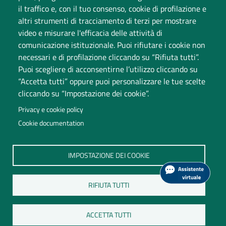
il traffico e, con il tuo consenso, cookie di profilazione e
altri strumenti di tracciamento di terzi per mostrare
video e misurare l'efficacia delle attività di
comunicazione istituzionale. Puoi rifiutare i cookie non
necessari e di profilazione cliccando su “Rifiuta tutti”.
Puoi scegliere di acconsentirne l’utilizzo cliccando su
“Accetta tutti” oppure puoi personalizzare le tue scelte
Università degli Studi dell'Insubria
cliccando su “Impostazione dei cookie”.
Sede legale: via Ravasi 2, 21100 Varese
Privacy e cookie policy
Contact Center
Cookie documentation
P.IVA 02481820120
(C.F. 95039180120)
PEC: ateneo
@
pec.uninsubria.it (
vedi le altre caselle
)
IMPOSTAZIONE DEI COOKIE
RIFIUTA TUTTI
ACCETTA TUTTI