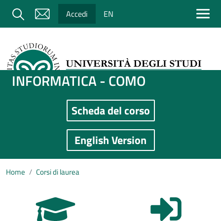
Salta al contenuto principale
Cerca
Accedi
EN
INFORMATICA - COMO
Scheda del corso
Immagine
English Version
Home
Corsi di laurea