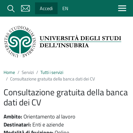
Salta al contenuto principale
Cerca
Accedi
EN
Home
Servizi
Tutti i servizi
Consultazione gratuita della banca dati dei CV
Consultazione gratuita della banca
dati dei CV
Ambito:
Orientamento al lavoro
Destinatari:
Enti e aziende
Modalità di fruizione:
Online