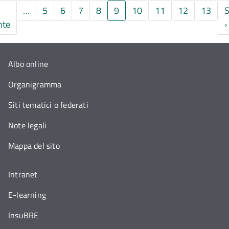
…
5
6
7
8
9
10
11
12
13
S
a
Pagina precedente
nte
›
Albo online
Organigramma
Siti tematici o federati
Note legali
Mappa del sito
Intranet
E-learning
InsuBRE