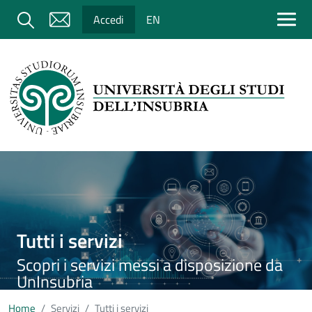
Salta al contenuto principale
Cerca
Accedi
EN
Immagine
Tutti i servizi
Scopri i servizi messi a disposizione da
UnInsubria
Home
Servizi
Tutti i servizi