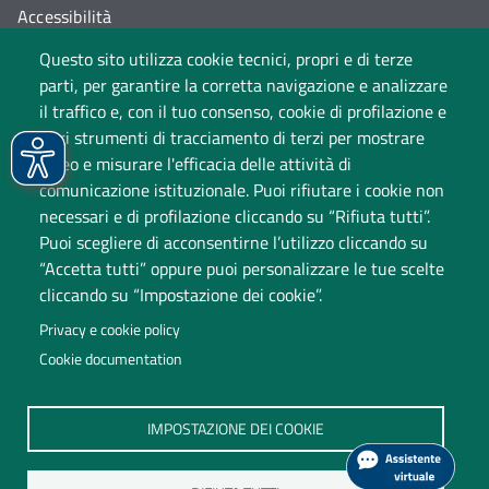
Accessibilità
Questo sito utilizza cookie tecnici, propri e di terze
Cambia idea sui cookie
parti, per garantire la corretta navigazione e analizzare
Dati di monitoraggio
il traffico e, con il tuo consenso, cookie di profilazione e
altri strumenti di tracciamento di terzi per mostrare
video e misurare l'efficacia delle attività di
comunicazione istituzionale. Puoi rifiutare i cookie non
necessari e di profilazione cliccando su “Rifiuta tutti”.
Puoi scegliere di acconsentirne l’utilizzo cliccando su
“Accetta tutti” oppure puoi personalizzare le tue scelte
cliccando su “Impostazione dei cookie”.
Università degli Studi dell'Insubria
Privacy e cookie policy
Sede legale: via Ravasi 2, 21100 Varese
Cookie documentation
Contact Center
P.IVA 02481820120
IMPOSTAZIONE DEI COOKIE
(C.F. 95039180120)
PEC: ateneo
@
pec.uninsubria.it (
vedi le altre caselle
)