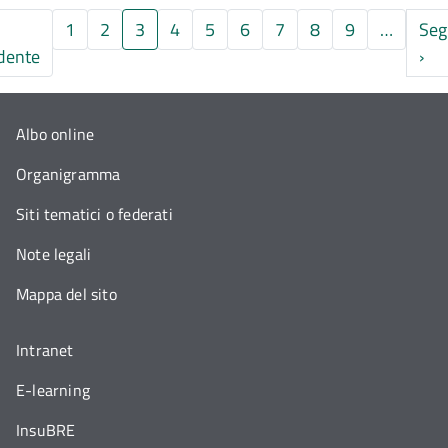
1
2
3
4
5
6
7
8
9
…
Seg
gina
Pagina precedente
Pag
dente
›
Albo online
Organigramma
Siti tematici o federati
Note legali
Mappa del sito
Intranet
E-learning
InsuBRE