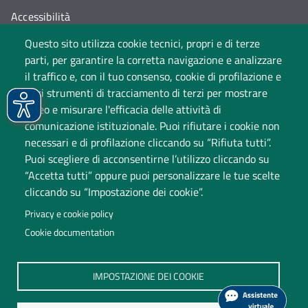
Accessibilità
Questo sito utilizza cookie tecnici, propri e di terze
Cambia idea sui cookie
parti, per garantire la corretta navigazione e analizzare
Dati di monitoraggio
il traffico e, con il tuo consenso, cookie di profilazione e
altri strumenti di tracciamento di terzi per mostrare
video e misurare l'efficacia delle attività di
comunicazione istituzionale. Puoi rifiutare i cookie non
necessari e di profilazione cliccando su “Rifiuta tutti”.
Puoi scegliere di acconsentirne l’utilizzo cliccando su
“Accetta tutti” oppure puoi personalizzare le tue scelte
cliccando su “Impostazione dei cookie”.
Università degli Studi dell'Insubria
Privacy e cookie policy
Sede legale: via Ravasi 2, 21100 Varese
Cookie documentation
Contact Center
P.IVA 02481820120
IMPOSTAZIONE DEI COOKIE
(C.F. 95039180120)
PEC: ateneo
@
pec.uninsubria.it (
vedi le altre caselle
)