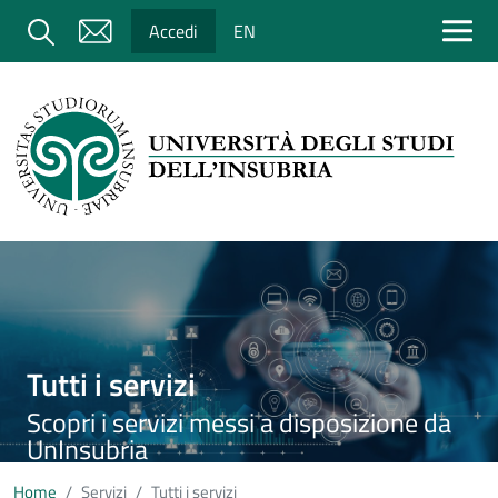
Salta al contenuto principale
Cerca
Accedi
EN
Immagine
Tutti i servizi
Scopri i servizi messi a disposizione da
UnInsubria
Home
Servizi
Tutti i servizi