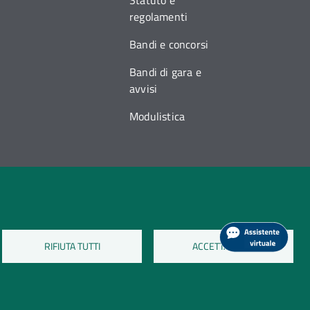
Statuto e
regolamenti
Bandi e concorsi
Bandi di gara e
avvisi
Modulistica
RIFIUTA TUTTI
ACCETTA TUTTI
a sui cookie
Dati di monitoraggio