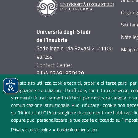
Albo on
Organi
Siti tem
Università degli Studi
Note leg
dell'Insubria
Sede legale: via Ravasi 2, 21100
Mappa d
Varese
Contact Center
P.IVA 02481820120
(C.F. 95039180120)
Questo sito utilizza cookie tecnici, propri e di terze parti, per
PEC: ateneo
@
pec.uninsubria.it
navigazione e analizzare il traffico e, con il tuo consenso, cook
strumenti di tracciamento di terzi per mostrare video e misurar
(
vedi le altre caselle
)
comunicazione istituzionale. Puoi rifiutare i cookie non neces
su “Rifiuta tutti”. Puoi scegliere di acconsentirne l’utilizzo cl
oppure puoi personalizzare le tue scelte cliccando su “Impost
Amministrazione trasparen
Privacy e cookie policy
Cookie documentation