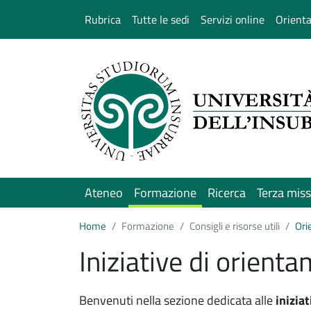
Salta al contenuto principale
Rubrica
Tutte le sedi
Servizi online
Orient
Ateneo
Formazione
Ricerca
Terza mis
Home
Formazione
Consigli e risorse utili
Ori
Iniziative di orient
Benvenuti nella sezione dedicata alle
inizia