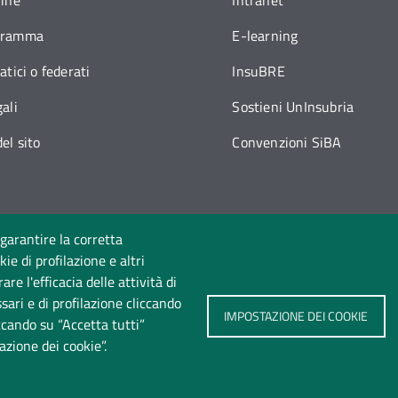
line
Intranet
gramma
E-learning
atici o federati
InsuBRE
ali
Sostieni UnInsubria
el sito
Convenzioni SiBA
 garantire la corretta
ie di profilazione e altri
Seguici su
e l'efficacia delle attività di
sari e di profilazione cliccando
IMPOSTAZIONE DEI COOKIE
iccando su “Accetta tutti”
azione dei cookie”.
te
Privacy
Cookie policy
Accessibilità
Cambia ide