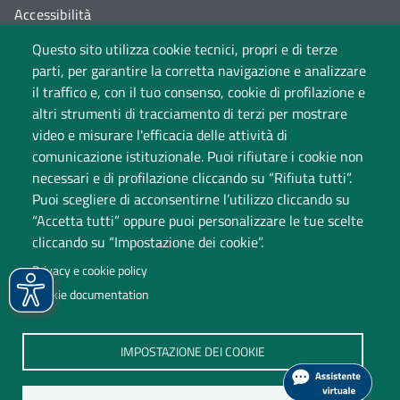
Accessibilità
Questo sito utilizza cookie tecnici, propri e di terze
Cambia idea sui cookie
parti, per garantire la corretta navigazione e analizzare
Dati di monitoraggio
il traffico e, con il tuo consenso, cookie di profilazione e
altri strumenti di tracciamento di terzi per mostrare
video e misurare l'efficacia delle attività di
comunicazione istituzionale. Puoi rifiutare i cookie non
necessari e di profilazione cliccando su “Rifiuta tutti”.
Puoi scegliere di acconsentirne l’utilizzo cliccando su
“Accetta tutti” oppure puoi personalizzare le tue scelte
cliccando su “Impostazione dei cookie”.
Università degli Studi dell'Insubria
Privacy e cookie policy
Sede legale: via Ravasi 2, 21100 Varese
Cookie documentation
Contact Center
P.IVA 02481820120
IMPOSTAZIONE DEI COOKIE
(C.F. 95039180120)
PEC: ateneo
@
pec.uninsubria.it (
vedi le altre caselle
)