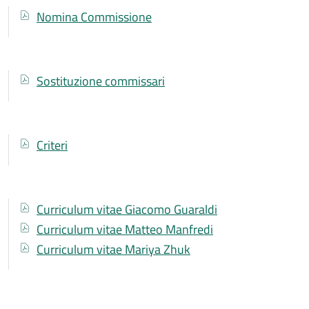
Documenti
Documento
Nomina Commissione
Documenti
Documento
Sostituzione commissari
Documenti
Documento
Criteri
Documenti
Documento
Curriculum vitae Giacomo Guaraldi
Documento
Curriculum vitae Matteo Manfredi
Documento
Curriculum vitae Mariya Zhuk