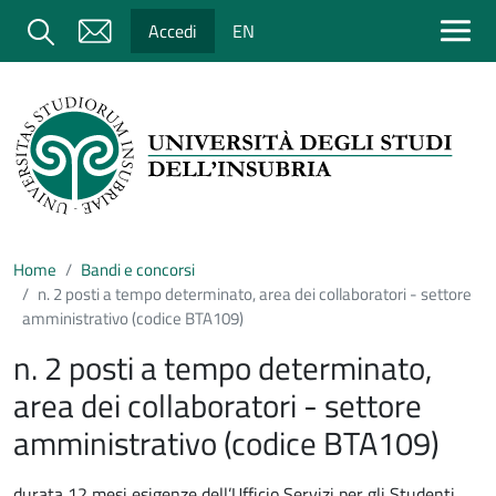
Salta al contenuto principale
Cerca
Accedi
EN
Home
Bandi e concorsi
n. 2 posti a tempo determinato, area dei collaboratori - settore
amministrativo (codice BTA109)
n. 2 posti a tempo determinato,
area dei collaboratori - settore
amministrativo (codice BTA109)
durata 12 mesi esigenze dell’Ufficio Servizi per gli Studenti