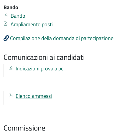
Bando
Documento
Bando
Documento
Ampliamento posti
Compilazione della domanda di partecipazione
Comunicazioni ai candidati
Comunicazioni ai candidati
Documenti
Documento
Indicazioni prova a pc
Documenti
Documento
Elenco ammessi
Commissione
Commissione