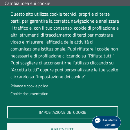
Cambia idea sui cookie
Questo sito utilizza cookie tecnici, propri e di terze
Dati di monitoraggio
parti, per garantire la corretta navigazione e analizzare
il traffico e, con il tuo consenso, cookie di profilazione e
altri strumenti di tracciamento di terzi per mostrare
video e misurare l'efficacia delle attività di
comunicazione istituzionale. Puoi rifiutare i cookie non
necessari e di profilazione cliccando su “Rifiuta tutti”.
Puoi scegliere di acconsentirne l’utilizzo cliccando su
“Accetta tutti” oppure puoi personalizzare le tue scelte
Università degli Studi dell'Insubria
cliccando su “Impostazione dei cookie”.
Sede legale: via Ravasi 2, 21100 Varese
Privacy e cookie policy
Contact Center
Cookie documentation
P.IVA 02481820120
(C.F. 95039180120)
PEC: ateneo
@
pec.uninsubria.it (
vedi le altre caselle
)
IMPOSTAZIONE DEI COOKIE
RIFIUTA TUTTI