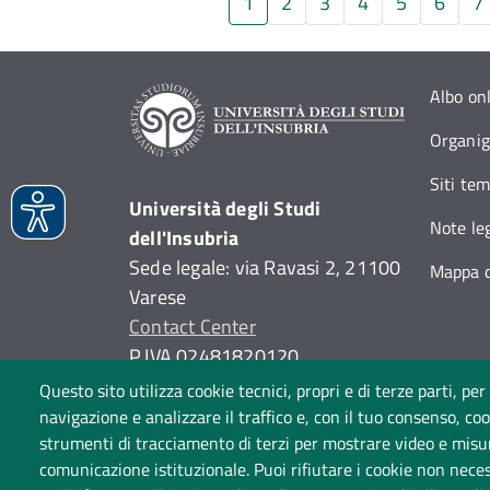
1
2
3
4
5
6
7
Albo on
Organi
Siti tem
Università degli Studi
Note leg
dell'Insubria
Sede legale: via Ravasi 2, 21100
Mappa d
Varese
Contact Center
P.IVA 02481820120
(C.F. 95039180120)
Questo sito utilizza cookie tecnici, propri e di terze parti, per
PEC: ateneo
@
pec.uninsubria.it
navigazione e analizzare il traffico e, con il tuo consenso, cook
strumenti di tracciamento di terzi per mostrare video e misurar
(
vedi le altre caselle
)
comunicazione istituzionale. Puoi rifiutare i cookie non neces