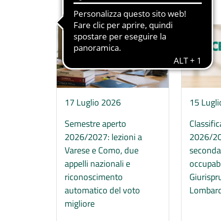
Immagine
Immagine
17 Luglio 2026
15 Lugl
Semestre aperto
Classifi
2026/2027: lezioni a
2026/20
Varese e Como, due
seconda 
appelli nazionali e
occupabil
riconoscimento
Giurispr
automatico del voto
Lombard
migliore