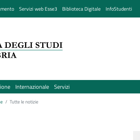
amento
Servizi web Esse3
Biblioteca Digitale
InfoStudenti
sione
Internazionale
Servizi
ne
Tutte le notizie