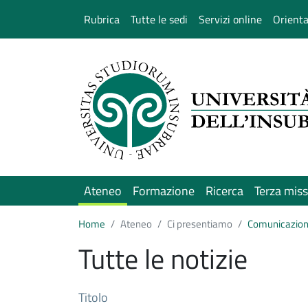
Salta al contenuto principale
Rubrica
Tutte le sedi
Servizi online
Orient
Ateneo
Formazione
Ricerca
Terza mis
Home
Ateneo
Ci presentiamo
Comunicazio
Tutte le notizie
Titolo