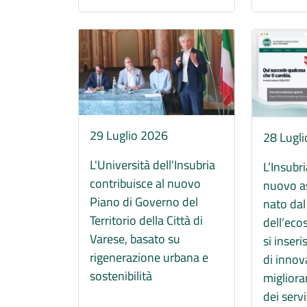
Immagine
Immagine
29 Luglio 2026
28 Lugl
L'Università dell'Insubria
L’Insubri
contribuisce al nuovo
nuovo as
Piano di Governo del
nato dal
Territorio della Città di
dell’eco
Varese, basato su
si inser
rigenerazione urbana e
di innov
sostenibilità
miglior
dei servi