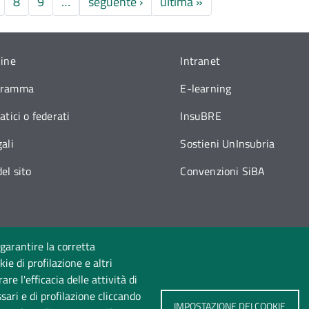
Pagina successiva
Ultima pagina
8
9
…
seguente ›
ultima »
line
Intranet
gramma
E-learning
atici o federati
InsuBRE
ali
Sostieni UnInsubria
el sito
Convenzioni SiBA
 garantire la corretta
ie di profilazione e altri
Seguici su
e l'efficacia delle attività di
sari e di profilazione cliccando
IMPOSTAZIONE DEI COOKIE