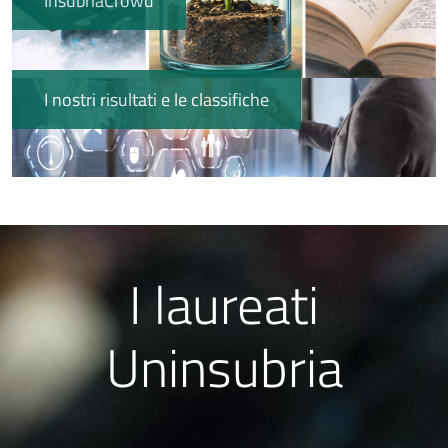
InsubriaCrowd
Immagine
I nostri risultati e le classifiche
Immagine
I laureati
Uninsubria