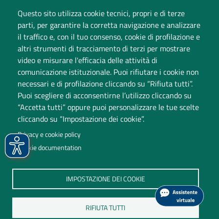
Questo sito utilizza cookie tecnici, propri e di terze
Cambia idea sui cookie
parti, per garantire la corretta navigazione e analizzare
Dati di monitoraggio
il traffico e, con il tuo consenso, cookie di profilazione e
altri strumenti di tracciamento di terzi per mostrare
video e misurare l'efficacia delle attività di
comunicazione istituzionale. Puoi rifiutare i cookie non
necessari e di profilazione cliccando su “Rifiuta tutti”.
Puoi scegliere di acconsentirne l’utilizzo cliccando su
“Accetta tutti” oppure puoi personalizzare le tue scelte
cliccando su “Impostazione dei cookie”.
Università degli Studi dell'Insubria
Privacy e cookie policy
Sede legale: via Ravasi 2, 21100 Varese
Cookie documentation
Contact Center
P.IVA 02481820120
IMPOSTAZIONE DEI COOKIE
(C.F. 95039180120)
PEC: ateneo
@
pec.uninsubria.it (
vedi le altre caselle
)
RIFIUTA TUTTI