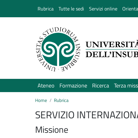
Salta al contenuto principale
Rubrica
Tutte le sedi
Servizi online
Orient
Ateneo
Formazione
Ricerca
Terza mis
Home
Rubrica
SERVIZIO INTERNAZION
Missione