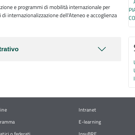
zione e programmi di mobilità internazionale per
PI
ti di internazionalizzazione dell'Ateneo e accoglienza
C
rativo
line
Intranet
gramma
E-learning
atici o federati
InsuBRE