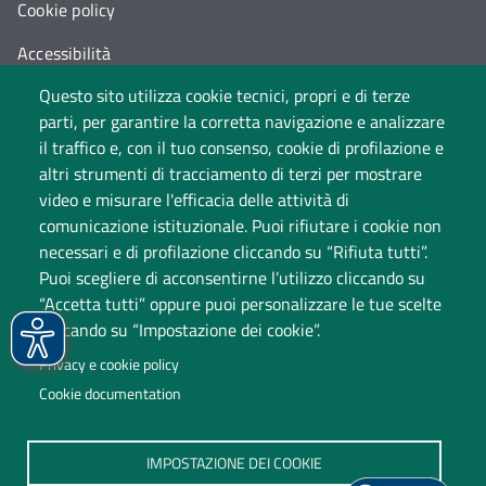
Cookie policy
Accessibilità
Questo sito utilizza cookie tecnici, propri e di terze
Cambia idea sui cookie
parti, per garantire la corretta navigazione e analizzare
Dati di monitoraggio
il traffico e, con il tuo consenso, cookie di profilazione e
altri strumenti di tracciamento di terzi per mostrare
video e misurare l'efficacia delle attività di
comunicazione istituzionale. Puoi rifiutare i cookie non
necessari e di profilazione cliccando su “Rifiuta tutti”.
Puoi scegliere di acconsentirne l’utilizzo cliccando su
“Accetta tutti” oppure puoi personalizzare le tue scelte
cliccando su “Impostazione dei cookie”.
Università degli Studi dell'Insubria
Privacy e cookie policy
Sede legale: via Ravasi 2, 21100 Varese
Cookie documentation
Contact Center
P.IVA 02481820120
IMPOSTAZIONE DEI COOKIE
(C.F. 95039180120)