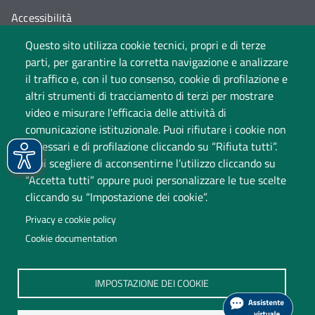
Accessibilità
Questo sito utilizza cookie tecnici, propri e di terze
Cambia idea sui cookie
parti, per garantire la corretta navigazione e analizzare
Dati di monitoraggio
il traffico e, con il tuo consenso, cookie di profilazione e
altri strumenti di tracciamento di terzi per mostrare
video e misurare l'efficacia delle attività di
comunicazione istituzionale. Puoi rifiutare i cookie non
necessari e di profilazione cliccando su “Rifiuta tutti”.
Puoi scegliere di acconsentirne l’utilizzo cliccando su
“Accetta tutti” oppure puoi personalizzare le tue scelte
cliccando su “Impostazione dei cookie”.
Università degli Studi dell'Insubria
Privacy e cookie policy
Sede legale: via Ravasi 2, 21100 Varese
Cookie documentation
Contact Center
P.IVA 02481820120
IMPOSTAZIONE DEI COOKIE
(C.F. 95039180120)
PEC: ateneo
@
pec.uninsubria.it (
vedi le altre caselle
)