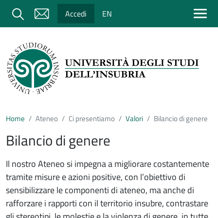
Salta al contenuto principale
Cerca
Accedi
EN
Home
Ateneo
Ci presentiamo
Valori
Bilancio di genere
Bilancio di genere
Il nostro Ateneo si impegna a migliorare costantemente
tramite misure e azioni positive, con l’obiettivo di
sensibilizzare le componenti di ateneo, ma anche di
rafforzare i rapporti con il territorio insubre, contrastare
gli stereotipi, le molestie e la violenza di genere, in tutte