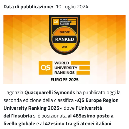
Data di pubblicazione:
10 Luglio 2024
Immagine notizia
Immagine
Paragrafo
L'agenzia
Quacquarelli Symonds
ha pubblicato oggi la
seconda edizione della classifica
«QS Europe Region
University Ranking 2025»
dove
l'Università
dell’Insubria
si è posizionata
al 465esimo posto a
livello globale
e al
42esimo tra gli atenei italiani
.