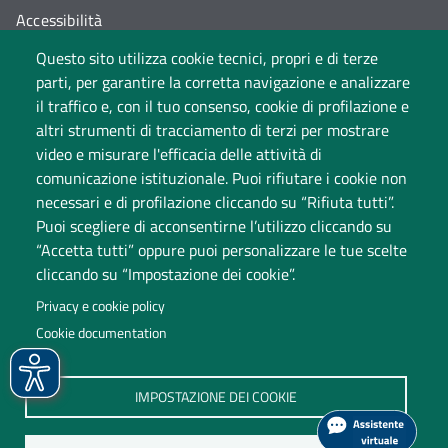
Accessibilità
Questo sito utilizza cookie tecnici, propri e di terze
Cambia idea sui cookie
parti, per garantire la corretta navigazione e analizzare
Dati di monitoraggio
il traffico e, con il tuo consenso, cookie di profilazione e
altri strumenti di tracciamento di terzi per mostrare
video e misurare l'efficacia delle attività di
comunicazione istituzionale. Puoi rifiutare i cookie non
necessari e di profilazione cliccando su “Rifiuta tutti”.
Puoi scegliere di acconsentirne l’utilizzo cliccando su
“Accetta tutti” oppure puoi personalizzare le tue scelte
cliccando su “Impostazione dei cookie”.
Università degli Studi dell'Insubria
Privacy e cookie policy
Sede legale: via Ravasi 2, 21100 Varese
Cookie documentation
Contact Center
P.IVA 02481820120
IMPOSTAZIONE DEI COOKIE
(C.F. 95039180120)
PEC: ateneo
@
pec.uninsubria.it (
vedi le altre caselle
)