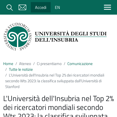
Salta al contenuto principale
Cerca
Accedi
EN
Home
Ateneo
Ci presentiamo
Comunicazione
Tutte le notizie
L'Università dell'Insubria nel Top 2% dei ricercatori mondiali
secondo Wts 2023: la classifica sviluppata dall'Università di
Stanford
L'Università dell'Insubria nel Top 2%
dei ricercatori mondiali secondo
Wts 2023: la classifica sviluppata