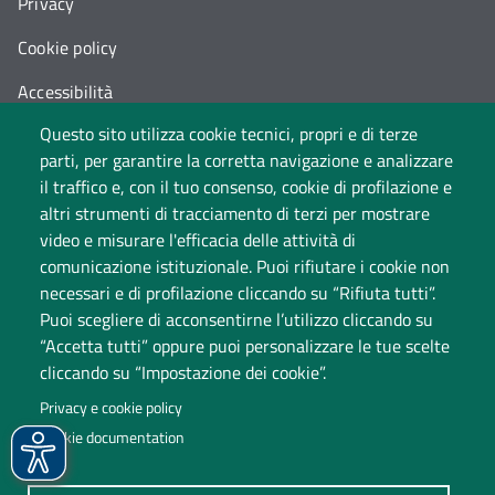
Privacy
Cookie policy
Accessibilità
Questo sito utilizza cookie tecnici, propri e di terze
Cambia idea sui cookie
parti, per garantire la corretta navigazione e analizzare
Dati di monitoraggio
il traffico e, con il tuo consenso, cookie di profilazione e
altri strumenti di tracciamento di terzi per mostrare
video e misurare l'efficacia delle attività di
comunicazione istituzionale. Puoi rifiutare i cookie non
necessari e di profilazione cliccando su “Rifiuta tutti”.
Puoi scegliere di acconsentirne l’utilizzo cliccando su
“Accetta tutti” oppure puoi personalizzare le tue scelte
cliccando su “Impostazione dei cookie”.
Università degli Studi dell'Insubria
Privacy e cookie policy
Sede legale: via Ravasi 2, 21100 Varese
Cookie documentation
Contact Center
P.IVA 02481820120