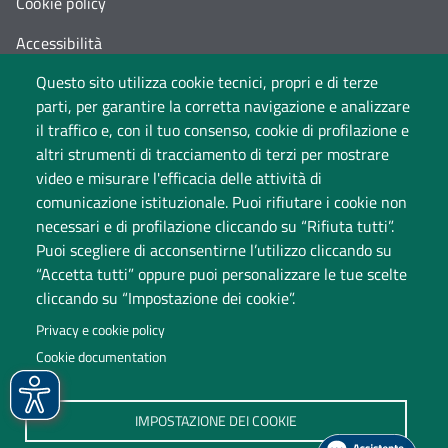
Cookie policy
Accessibilità
Questo sito utilizza cookie tecnici, propri e di terze
Cambia idea sui cookie
parti, per garantire la corretta navigazione e analizzare
Dati di monitoraggio
il traffico e, con il tuo consenso, cookie di profilazione e
altri strumenti di tracciamento di terzi per mostrare
video e misurare l'efficacia delle attività di
comunicazione istituzionale. Puoi rifiutare i cookie non
necessari e di profilazione cliccando su “Rifiuta tutti”.
Puoi scegliere di acconsentirne l’utilizzo cliccando su
“Accetta tutti” oppure puoi personalizzare le tue scelte
cliccando su “Impostazione dei cookie”.
Università degli Studi dell'Insubria
Privacy e cookie policy
Sede legale: via Ravasi 2, 21100 Varese
Cookie documentation
Contact Center
P.IVA 02481820120
IMPOSTAZIONE DEI COOKIE
(C.F. 95039180120)