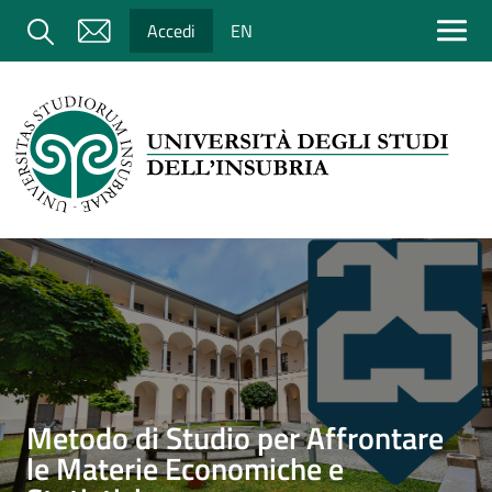
Salta al contenuto principale
Cerca
Accedi
EN
Immagine
Metodo di Studio per Affrontare
le Materie Economiche e