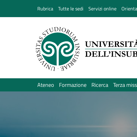
Salta al contenuto principale
Rubrica
Tutte le sedi
Servizi online
Orient
Ateneo
Formazione
Ricerca
Terza mis
Immagine