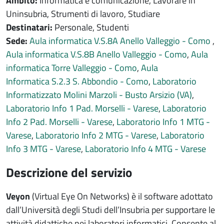
Ambito:
Informatica e comunicazione, Lavorare in
Uninsubria, Strumenti di lavoro, Studiare
Destinatari:
Personale, Studenti
Sede:
Aula informatica V.S.8A Anello Valleggio - Como
,
Aula informatica V.S.8B Anello Valleggio - Como
,
Aula
informatica Torre Valleggio - Como
,
Aula
Informatica S.2.3 S. Abbondio - Como
,
Laboratorio
Informatizzato Molini Marzoli - Busto Arsizio (VA)
,
Laboratorio Info 1 Pad. Morselli - Varese
,
Laboratorio
Info 2 Pad. Morselli - Varese
,
Laboratorio Info 1 MTG -
Varese
,
Laboratorio Info 2 MTG - Varese
,
Laboratorio
Info 3 MTG - Varese
,
Laboratorio Info 4 MTG - Varese
Contenuto servizio
Descrizione del servizio
Veyon
(Virtual Eye On Networks) è il software adottato
dall’Università degli Studi dell’Insubria per supportare le
attività didattiche nei laboratori informatici. Consente al