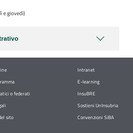
ì e giovedì)
rativo
line
Intranet
gramma
E-learning
atici o federati
InsuBRE
ali
Sostieni UnInsubria
el sito
Convenzioni SiBA