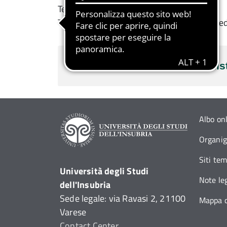
Tel: 031 2383205 Ida Bruno
Tel: 031 2383206 Carla Salamoni (solo luned
Personale Tecnico/Amminist
Albo on
Organi
Siti tem
Università degli Studi
Note leg
dell'Insubria
Sede legale: via Ravasi 2, 21100
Mappa d
Varese
Contact Center