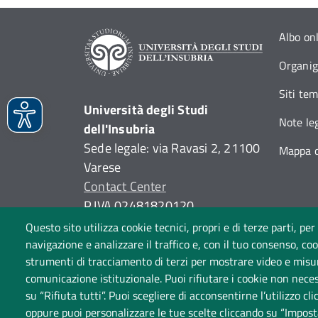
Albo on
Organi
Siti tem
Università degli Studi
Note leg
dell'Insubria
Sede legale: via Ravasi 2, 21100
Mappa d
Varese
Contact Center
P.IVA 02481820120
(C.F. 95039180120)
Questo sito utilizza cookie tecnici, propri e di terze parti, per
PEC: ateneo
@
pec.uninsubria.it
navigazione e analizzare il traffico e, con il tuo consenso, cook
strumenti di tracciamento di terzi per mostrare video e misurar
(
vedi le altre caselle
)
comunicazione istituzionale. Puoi rifiutare i cookie non neces
su “Rifiuta tutti”. Puoi scegliere di acconsentirne l’utilizzo cl
oppure puoi personalizzare le tue scelte cliccando su “Impost