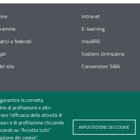
line
Intranet
gramma
E-learning
atici o federati
InsuBRE
ali
Sostieni UnInsubria
el sito
Convenzioni SiBA
 garantire la corretta
ie di profilazione e altri
Seguici su
e l'efficacia delle attività di
sari e di profilazione cliccando
IMPOSTAZIONE DEI COOKIE
iccando su “Accetta tutti”
azione dei cookie”.