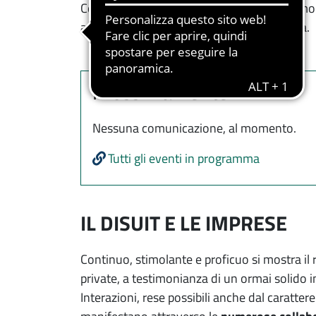
Como e Varese, associazioni anziani a Como e 
ad esempio il Comune di Castiglione Olona.
Prossimamente
Nessuna comunicazione, al momento.
Tutti gli eventi in programma
IL DISUIT E LE IMPRESE
Continuo, stimolante e proficuo si mostra il
private, a testimonianza di un ormai solido 
Interazioni, rese possibili anche dal caratter