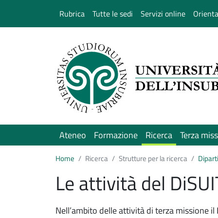
Salta al contenuto principale
Rubrica
Tutte le sedi
Servizi online
Orient
Ateneo
Formazione
Ricerca
Terza mis
Home
Ricerca
Strutture per la ricerca
Dipart
Le attività del DiSUI
Nell’ambito delle attività di terza missione il