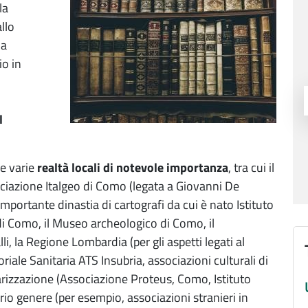
la
llo
la
io in
l
re varie
realtà locali di notevole importanza
, tra cui il
ociazione Italgeo di Como (legata a Giovanni De
portante dinastia di cartografi da cui è nato Istituto
 di Como, il Museo archeologico di Como, il
, la Regione Lombardia (per gli aspetti legati al
riale Sanitaria ATS Insubria, associazioni culturali di
colarizzazione (Associazione Proteus, Como, Istituto
rio genere (per esempio, associazioni stranieri in