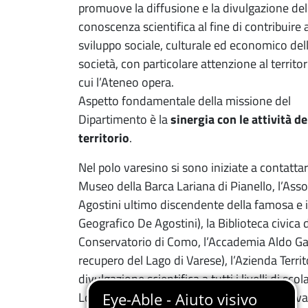
promuove la diffusione e la divulgazione del
conoscenza scientifica al fine di contribuire a
sviluppo sociale, culturale ed economico del
società, con particolare attenzione al territor
cui l’Ateneo opera.
Aspetto fondamentale della missione del
Dipartimento è la
sinergia con le attività de
territorio
.
Nel polo varesino si sono iniziate a contatta
Museo della Barca Lariana di Pianello, l’Ass
Agostini ultimo discendente della famosa e im
Geografico De Agostini), la Biblioteca civica
Conservatorio di Como, l’Accademia Aldo Galli
recupero del Lago di Varese), l’Azienda Territo
divulgazione scientifica a tutti i livelli di s
Lombardo, Milano), associazioni sociali di va