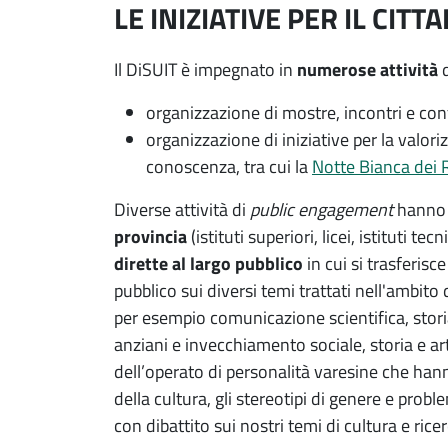
LE INIZIATIVE PER IL CITT
Il DiSUIT è impegnato in
numerose attività
d
organizzazione di mostre, incontri e conf
organizzazione di iniziative per la valori
conoscenza, tra cui la
Notte Bianca dei R
Diverse attività di
public engagement
hanno v
provincia
(istituti superiori, licei, istituti tec
dirette al largo pubblico
in cui si trasferis
pubblico sui diversi temi trattati nell'ambit
per esempio comunicazione scientifica, stor
anziani e invecchiamento sociale, storia e ar
dell’operato di personalità varesine che ha
della cultura, gli stereotipi di genere e proble
con dibattito sui nostri temi di cultura e ricer