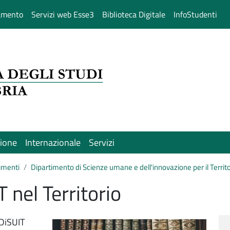
amento
Servizi web Esse3
Biblioteca Digitale
InfoStudenti
sione
Internazionale
Servizi
imenti
Dipartimento di Scienze umane e dell'innovazione per il Territ
T nel Territorio
Immagine
 DiSUIT