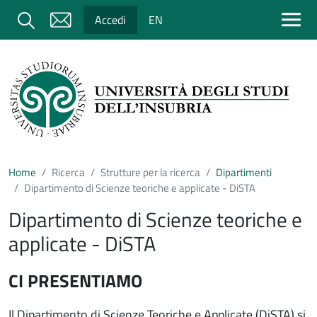
Salta al contenuto principale
Cerca
Accedi
EN
Home
Ricerca
Strutture per la ricerca
Dipartimenti
Dipartimento di Scienze teoriche e applicate - DiSTA
Dipartimento di Scienze teoriche e
applicate - DiSTA
CI PRESENTIAMO
Il Dipartimento di Scienze Teoriche e Applicate (DiSTA) si