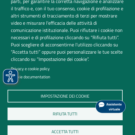
parti, per garantire la corretta navigazione e analizzare
Dati di monitoraggio
il traffico e, con il tuo consenso, cookie di profilazione e
altri strumenti di tracciamento di terzi per mostrare
video e misurare l'efficacia delle attività di
comunicazione istituzionale. Puoi rifiutare i cookie non
necessari e di profilazione cliccando su “Rifiuta tutti”.
Puoi scegliere di acconsentirne l’utilizzo cliccando su
“Accetta tutti” oppure puoi personalizzare le tue scelte
cliccando su “Impostazione dei cookie”.
Università degli Studi dell'Insubria
Privacy e cookie policy
Sede legale: via Ravasi 2, 21100 Varese
Cookie documentation
Contact Center
P.IVA 02481820120
IMPOSTAZIONE DEI COOKIE
(C.F. 95039180120)
PEC: ateneo
@
pec.uninsubria.it (
vedi le altre caselle
)
RIFIUTA TUTTI
ACCETTA TUTTI