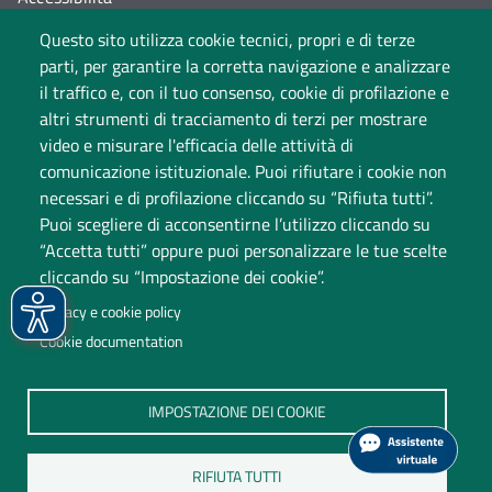
Questo sito utilizza cookie tecnici, propri e di terze
Cambia idea sui cookie
parti, per garantire la corretta navigazione e analizzare
Dati di monitoraggio
il traffico e, con il tuo consenso, cookie di profilazione e
altri strumenti di tracciamento di terzi per mostrare
video e misurare l'efficacia delle attività di
comunicazione istituzionale. Puoi rifiutare i cookie non
necessari e di profilazione cliccando su “Rifiuta tutti”.
Puoi scegliere di acconsentirne l’utilizzo cliccando su
“Accetta tutti” oppure puoi personalizzare le tue scelte
cliccando su “Impostazione dei cookie”.
Università degli Studi dell'Insubria
Privacy e cookie policy
Sede legale: via Ravasi 2, 21100 Varese
Cookie documentation
Contact Center
P.IVA 02481820120
IMPOSTAZIONE DEI COOKIE
(C.F. 95039180120)
PEC: ateneo
@
pec.uninsubria.it (
vedi le altre caselle
)
RIFIUTA TUTTI