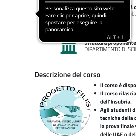
Tipologia di corso
Modalità 
Corso di formazione
Lib
Struttura proponente
DIPARTIMENTO DI SC
Descrizione del corso
Immagine
Il corso è disp
Il corso rilasci
dell’Insubria.
Agli studenti d
tecniche della
la prova finale
delle UAF o dell