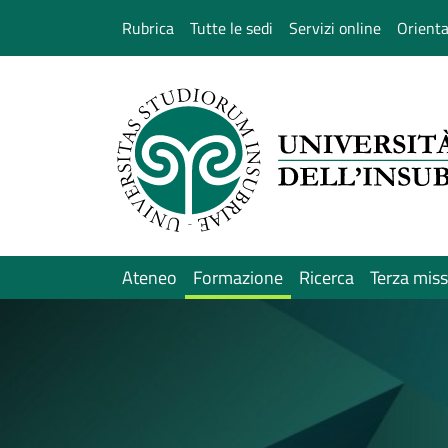
Salta al contenuto principale
Rubrica
Tutte le sedi
Servizi online
Orient
Ateneo
Formazione
Ricerca
Terza mis
Immagine