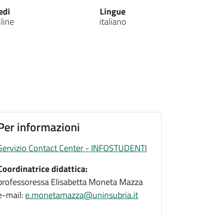
edi
Lingue
line
italiano
Per informazioni
Servizio Contact Center - INFOSTUDENTI
Coordinatrice didattica:
professoressa Elisabetta Moneta Mazza
e-mail:
e.monetamazza@uninsubria.it