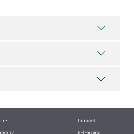
line
Intranet
gramma
E-learning