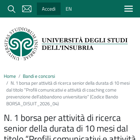
Salta al contenuto principale
Cerca
Accedi
EN
Home
Bandi e concorsi
N. 1 borsa per attività di ricerca senior della durata di 10 mesi
dal titolo “Profili comunicativi e attività di coaching come
prevenzione dell’abbandono universitario” (Codice Bando
BORSA_DISUIT_2026_04)
N. 1 borsa per attività di ricerca
senior della durata di 10 mesi dal
titolo “Profili comunicativi e attività