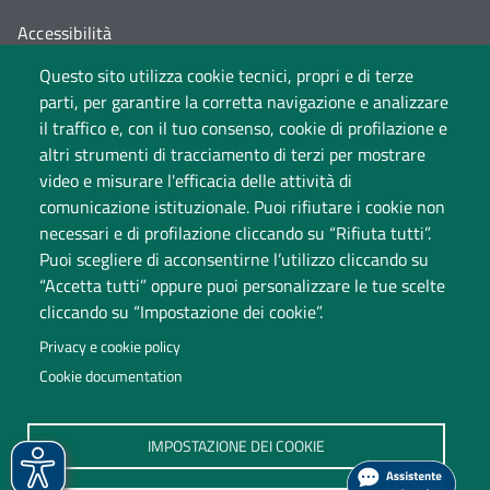
Accessibilità
Questo sito utilizza cookie tecnici, propri e di terze
Cambia idea sui cookie
parti, per garantire la corretta navigazione e analizzare
Dati di monitoraggio
il traffico e, con il tuo consenso, cookie di profilazione e
altri strumenti di tracciamento di terzi per mostrare
video e misurare l'efficacia delle attività di
comunicazione istituzionale. Puoi rifiutare i cookie non
necessari e di profilazione cliccando su “Rifiuta tutti”.
Puoi scegliere di acconsentirne l’utilizzo cliccando su
“Accetta tutti” oppure puoi personalizzare le tue scelte
cliccando su “Impostazione dei cookie”.
Università degli Studi dell'Insubria
Privacy e cookie policy
Sede legale: via Ravasi 2, 21100 Varese
Cookie documentation
Contact Center
P.IVA 02481820120
IMPOSTAZIONE DEI COOKIE
(C.F. 95039180120)
PEC: ateneo
@
pec.uninsubria.it (
vedi le altre caselle
)