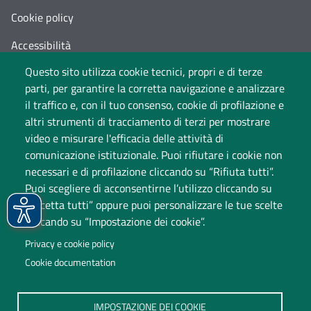
Cookie policy
Accessibilità
Questo sito utilizza cookie tecnici, propri e di terze
Cambia idea sui cookie
parti, per garantire la corretta navigazione e analizzare
Dati di monitoraggio
il traffico e, con il tuo consenso, cookie di profilazione e
altri strumenti di tracciamento di terzi per mostrare
video e misurare l'efficacia delle attività di
comunicazione istituzionale. Puoi rifiutare i cookie non
necessari e di profilazione cliccando su “Rifiuta tutti”.
Puoi scegliere di acconsentirne l’utilizzo cliccando su
“Accetta tutti” oppure puoi personalizzare le tue scelte
cliccando su “Impostazione dei cookie”.
Università degli Studi dell'Insubria
Privacy e cookie policy
Sede legale: via Ravasi 2, 21100 Varese
Cookie documentation
Contact Center
P.IVA 02481820120
IMPOSTAZIONE DEI COOKIE