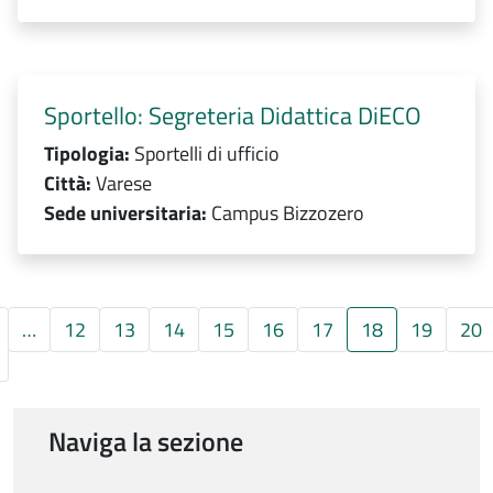
Sportello: Segreteria Didattica DiECO
Tipologia:
Sportelli di ufficio
Città:
Varese
Sede universitaria:
Campus Bizzozero
…
12
13
14
15
16
17
18
19
20
Pagina precedente
Naviga la sezione