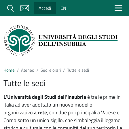
Salta al contenuto principale
Cerca
Accedi
EN
Home
Ateneo
Sedi e orari
Tutte le sedi
Tutte le sedi
L’Università degli Studi dell’Insubria
è tra le prime in
Italia ad aver adottato un nuovo modello
organizzativo
a rete
, con due poli principali a Varese e
Como sotto un unico sigillo, che simboleggia il legame
storico e culturale con le comunità del suo territorio.Le