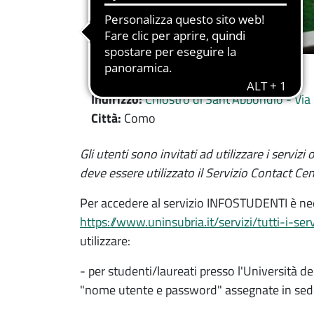
Tipologia:
Sportelli di ufficio
Indirizzo:
Chiostro di Sant'Abbondio - Vi
Città:
Como
Contenuto location
Gli utenti sono invitati ad utilizzare i serviz
deve essere utilizzato il Servizio Contact Ce
Per accedere al servizio INFOSTUDENTI è nece
https://www.uninsubria.it/servizi/tutti-i-ser
utilizzare:
- per studenti/laureati presso l'Università deg
"nome utente e password" assegnate in sed