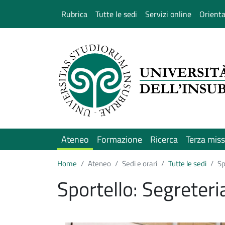
Salta al contenuto principale
Rubrica
Tutte le sedi
Servizi online
Orient
Ateneo
Formazione
Ricerca
Terza mis
Home
Ateneo
Sedi e orari
Tutte le sedi
Sp
Sportello: Segreteri