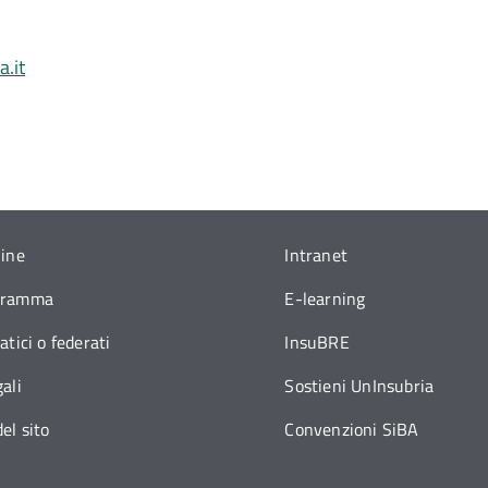
.it
line
Intranet
gramma
E-learning
atici o federati
InsuBRE
ali
Sostieni UnInsubria
el sito
Convenzioni SiBA