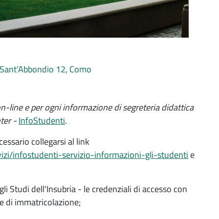
a Sant’Abbondio 12, Como
i on-line e per ogni informazione di segreteria didattica
nter -
InfoStudenti
.
ssario collegarsi al link
vizi/infostudenti-servizio-informazioni-gli-studenti
e
li Studi dell'Insubria - le credenziali di accesso con
e di immatricolazione;