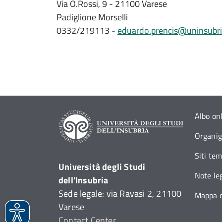
Via O.Rossi, 9 - 21100 Varese
Padiglione Morselli
0332/219113 -
eduardo.prencis@uninsubria
Albo on
Organi
Siti tem
Università degli Studi
Note leg
dell'Insubria
Sede legale: via Ravasi 2, 21100
Mappa d
Varese
Contact Center