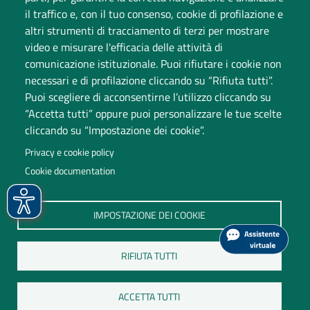
Dati di monitoraggio
il traffico e, con il tuo consenso, cookie di profilazione e
altri strumenti di tracciamento di terzi per mostrare
video e misurare l'efficacia delle attività di
comunicazione istituzionale. Puoi rifiutare i cookie non
necessari e di profilazione cliccando su “Rifiuta tutti”.
Puoi scegliere di acconsentirne l’utilizzo cliccando su
“Accetta tutti” oppure puoi personalizzare le tue scelte
cliccando su “Impostazione dei cookie”.
Università degli Studi dell'Insubria
Privacy e cookie policy
Sede legale: via Ravasi 2, 21100 Varese
Cookie documentation
Contact Center
P.IVA 02481820120
IMPOSTAZIONE DEI COOKIE
(C.F. 95039180120)
PEC: ateneo
@
pec.uninsubria.it (
vedi le altre caselle
)
RIFIUTA TUTTI
ACCETTA TUTTI