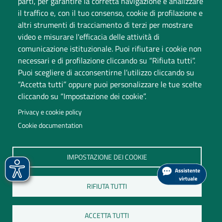
parti, per garantire la corretta navigazione e analizzare
Dati di monitoraggio
il traffico e, con il tuo consenso, cookie di profilazione e
altri strumenti di tracciamento di terzi per mostrare
video e misurare l'efficacia delle attività di
comunicazione istituzionale. Puoi rifiutare i cookie non
necessari e di profilazione cliccando su “Rifiuta tutti”.
Puoi scegliere di acconsentirne l’utilizzo cliccando su
“Accetta tutti” oppure puoi personalizzare le tue scelte
cliccando su “Impostazione dei cookie”.
Università degli Studi dell'Insubria
Privacy e cookie policy
Sede legale: via Ravasi 2, 21100 Varese
Cookie documentation
Contact Center
P.IVA 02481820120
IMPOSTAZIONE DEI COOKIE
(C.F. 95039180120)
PEC: ateneo
@
pec.uninsubria.it (
vedi le altre caselle
)
RIFIUTA TUTTI
ACCETTA TUTTI