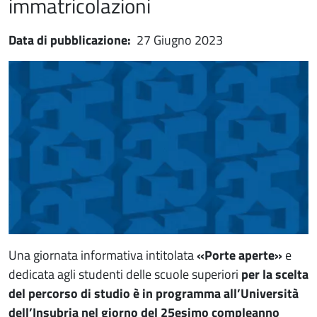
immatricolazioni
Data di pubblicazione:
27 Giugno 2023
Immagine notizia
Immagine
Paragrafo
Una giornata informativa intitolata
«Porte aperte»
e
dedicata agli studenti delle scuole superiori
per la scelta
del percorso di studio è in programma all’Università
dell’Insubria nel giorno del 25esimo compleanno