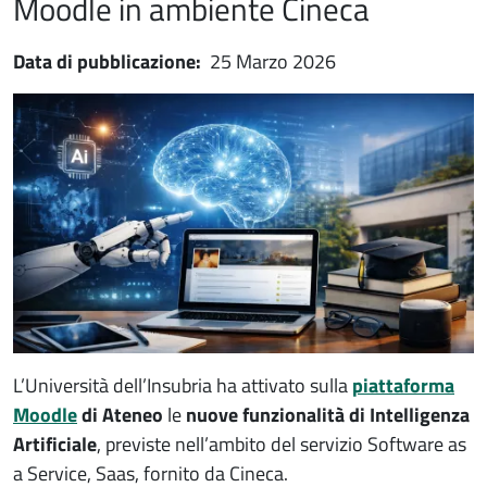
Moodle in ambiente Cineca
Data di pubblicazione:
25 Marzo 2026
Immagine notizia
Immagine
Paragrafo
L’Università dell’Insubria ha attivato sulla
piattaforma
Moodle
di Ateneo
le
nuove funzionalità di Intelligenza
Artificiale
, previste nell’ambito del servizio
Software as
a Service, Saas,
fornito da Cineca.