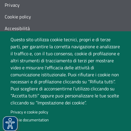
Privacy
Cookie policy
Accessibilità
Questo sito utilizza cookie tecnici, propri e di terze
Cambia idea sui cookie
parti, per garantire la corretta navigazione e analizzare
Dati di monitoraggio
il traffico e, con il tuo consenso, cookie di profilazione e
altri strumenti di tracciamento di terzi per mostrare
video e misurare l'efficacia delle attività di
comunicazione istituzionale. Puoi rifiutare i cookie non
necessari e di profilazione cliccando su “Rifiuta tutti”.
Puoi scegliere di acconsentirne l’utilizzo cliccando su
“Accetta tutti” oppure puoi personalizzare le tue scelte
cliccando su “Impostazione dei cookie”.
Università degli Studi dell'Insubria
Privacy e cookie policy
Sede legale: via Ravasi 2, 21100 Varese
Cookie documentation
Contact Center