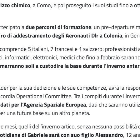
rizzo chimico
, a Como, e poi proseguito i suoi studi fino a ott
artecipato a
due percorsi di formazione
: un pre-departure m
ro di addestramento degli Aeronauti Dlr a Colonia
, in Ge
 comprende 5 italiani, 7 francesi e 1 svizzero: professionisti alt
ici, informatici, elettronici, medici che fino a febbraio saran
imarranno soli a custodire la base durante l’inverno antar
eader per la sua dedizione e le sue competenze
,
avrà la respo
l Concordia Operational Committee. Tra i compiti durante l’inve
 dati per l’Agenzia Spaziale Europea
, dati che saranno utili
per una futura base su un altro pianeta.
 mesi, quelli dell’inverno artico, senza nessuna possibilità 
uotidiana di Gabriele sarà con suo figlio Alessandro
, 12 an