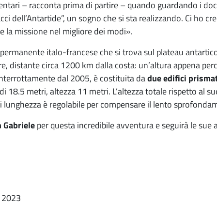
entari – racconta prima di partire – quando guardando i do
cci dell’Antartide”, un sogno che si sta realizzando. Ci ho cr
e la missione nel migliore dei modi».
 permanente italo-francese che si trova sul plateau antarti
re, distante circa 1200 km dalla costa: un’altura appena percet
interrottamente dal 2005, è costituita da
due edifici prisma
i 18.5 metri, altezza 11 metri. L’altezza totale rispetto al s
cui lunghezza è regolabile per compensare il lento sprofonda
n Gabriele
per questa incredibile avventura e seguirà le sue att
 2023