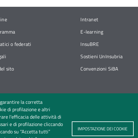
line
Intranet
gramma
E-learning
atici o federati
InsuBRE
ali
Sostieni UnInsubria
el sito
Convenzioni SiBA
 garantire la corretta
ie di profilazione e altri
Seguici su
e l'efficacia delle attività di
sari e di profilazione cliccando
IMPOSTAZIONE DEI COOKIE
iccando su “Accetta tutti”