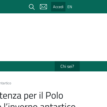
Cerca
Accedi
EN
Chi sei?
ntartico
tenza per il Polo
 l’inverno antartico