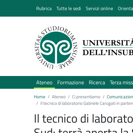
Salta al contenuto principale
Rubrica
Tutte le sedi
Servizi online
Orient
Ateneo
Formazione
Ricerca
Terza mis
Home
Ateneo
Ci presentiamo
Comunicazio
Il tecnico di laboratorio Gabriele Carugati in parte
Il tecnico di laborat
Sud: terrà aperta la