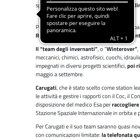
specialistico in
Scienze Ambientali con indi
chimiche.
Per prepararsi alla Concordia, Carugati ha p
Roma
e Esa Pre Base Data Collection al
Cent
Il “team degli invernanti”
, o “
Winterover”
,
meccanici, chimici, astrofisici, cuochi, idraul
impegnati in diversi progetti scientifici,
poi r
maggio a settembre.
Carugati
, che è stato scelto come station l
le attività e gestire i rapporti con il Coc, i
disposizione del medico Esa per
raccogliere
Stazione Spaziale Internazionale in orbita e 
Per Carugati e il suo team saranno quasi nove
con comunicazioni limitate:
la telefonata q