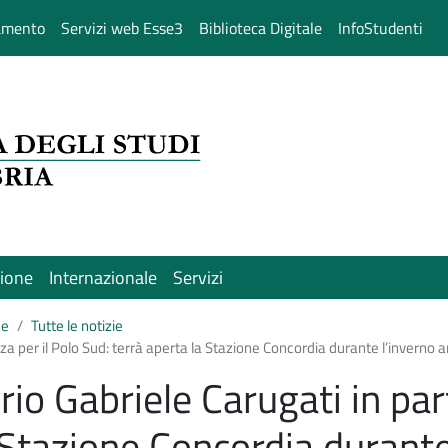
amento
Servizi web Esse3
Biblioteca Digitale
InfoStudenti
sione
Internazionale
Servizi
ne
Tutte le notizie
nza per il Polo Sud: terrà aperta la Stazione Concordia durante l’inverno a
orio Gabriele Carugati in par
 Stazione Concordia durante