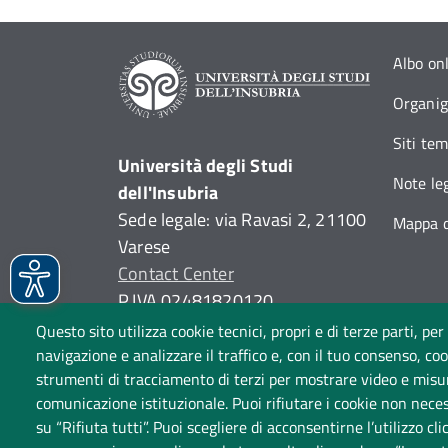
Albo on
Organi
Siti tem
Università degli Studi
Note leg
dell'Insubria
Sede legale: via Ravasi 2, 21100
Mappa d
Varese
Contact Center
P.IVA 02481820120
(C.F. 95039180120)
Questo sito utilizza cookie tecnici, propri e di terze parti, per
PEC: ateneo
@
pec.uninsubria.it
navigazione e analizzare il traffico e, con il tuo consenso, cook
strumenti di tracciamento di terzi per mostrare video e misurar
(
vedi le altre caselle
)
comunicazione istituzionale. Puoi rifiutare i cookie non neces
su “Rifiuta tutti”. Puoi scegliere di acconsentirne l’utilizzo cl