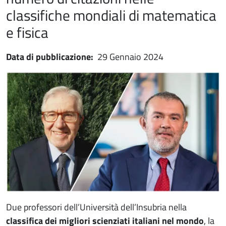
classifiche mondiali di matematica
e fisica
Data di pubblicazione:
29 Gennaio 2024
Immagine notizia
Immagine
Paragrafo
Due professori dell’Università dell’Insubria nella
classifica dei migliori scienziati italiani nel mondo
, la