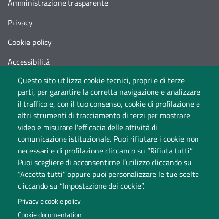
Amministrazione trasparente
Privacy
Cookie policy
Accessibilità
Questo sito utilizza cookie tecnici, propri e di terze
Cambia idea sui cookie
parti, per garantire la corretta navigazione e analizzare
Dati di monitoraggio
il traffico e, con il tuo consenso, cookie di profilazione e
altri strumenti di tracciamento di terzi per mostrare
video e misurare l'efficacia delle attività di
comunicazione istituzionale. Puoi rifiutare i cookie non
necessari e di profilazione cliccando su “Rifiuta tutti”.
Puoi scegliere di acconsentirne l’utilizzo cliccando su
“Accetta tutti” oppure puoi personalizzare le tue scelte
cliccando su “Impostazione dei cookie”.
Università degli Studi dell'Insubria
Privacy e cookie policy
Sede legale: via Ravasi 2, 21100 Varese
Cookie documentation