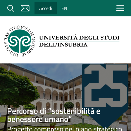
Salta al contenuto principale
Cerca
Accedi
EN
Immagine
Percorso di “sostenibilità e
benessere umano”
Progetto compreso nel piano strategico