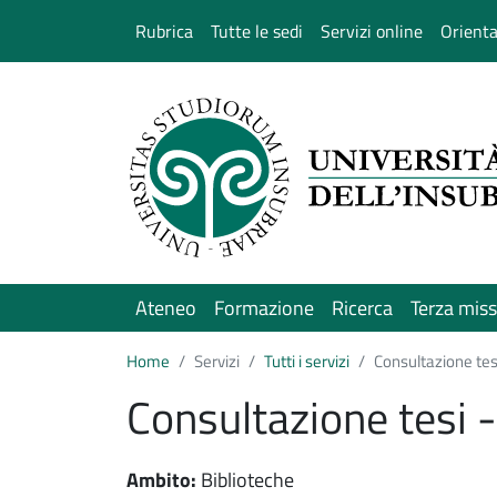
Salta al contenuto principale
Rubrica
Tutte le sedi
Servizi online
Orient
Ateneo
Formazione
Ricerca
Terza mis
Home
Servizi
Tutti i servizi
Consultazione tes
Consultazione tesi 
Ambito:
Biblioteche