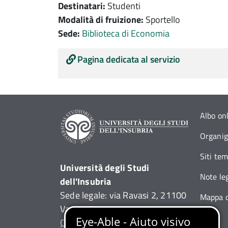
Destinatari:
Studenti
Modalità di fruizione:
Sportello
Sede:
Biblioteca di Economia
Contenuto servizio
Pagina dedicata al servizio
Albo on
Organi
Siti tem
Università degli Studi
Note leg
dell'Insubria
Sede legale: via Ravasi 2, 21100
Mappa d
Varese
Contact Center