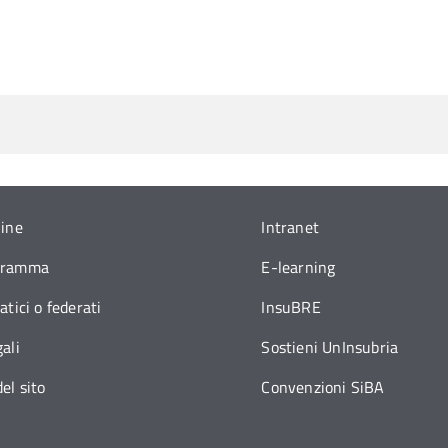
line
Intranet
gramma
E-learning
atici o federati
InsuBRE
ali
Sostieni UnInsubria
el sito
Convenzioni SiBA