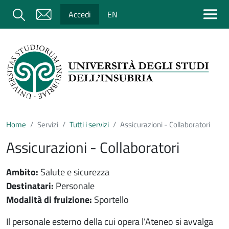
Salta al contenuto principale
Cerca
Accedi
EN
Home
Servizi
Tutti i servizi
Assicurazioni - Collaboratori
Assicurazioni - Collaboratori
Ambito:
Salute e sicurezza
Destinatari:
Personale
Modalità di fruizione:
Sportello
Contenuto servizio
Il personale esterno della cui opera l’Ateneo si avvalga