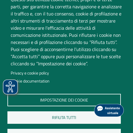
parti, per garantire la corretta navigazione e analizzare
Dati di monitoraggio
il traffico e, con il tuo consenso, cookie di profilazione e
altri strumenti di tracciamento di terzi per mostrare
video e misurare l'efficacia delle attività di
comunicazione istituzionale. Puoi rifiutare i cookie non
necessari e di profilazione cliccando su “Rifiuta tutti”.
Puoi scegliere di acconsentirne l’utilizzo cliccando su
“Accetta tutti” oppure puoi personalizzare le tue scelte
cliccando su “Impostazione dei cookie”.
Università degli Studi dell'Insubria
Privacy e cookie policy
Sede legale: via Ravasi 2, 21100 Varese
Cookie documentation
Contact Center
P.IVA 02481820120
IMPOSTAZIONE DEI COOKIE
(C.F. 95039180120)
PEC: ateneo
@
pec.uninsubria.it (
vedi le altre caselle
)
RIFIUTA TUTTI