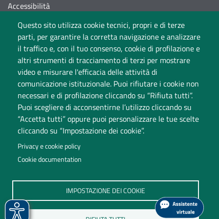
Accessibilità
Questo sito utilizza cookie tecnici, propri e di terze
Cambia idea sui cookie
parti, per garantire la corretta navigazione e analizzare
Dati di monitoraggio
il traffico e, con il tuo consenso, cookie di profilazione e
altri strumenti di tracciamento di terzi per mostrare
video e misurare l'efficacia delle attività di
comunicazione istituzionale. Puoi rifiutare i cookie non
necessari e di profilazione cliccando su “Rifiuta tutti”.
Puoi scegliere di acconsentirne l’utilizzo cliccando su
“Accetta tutti” oppure puoi personalizzare le tue scelte
cliccando su “Impostazione dei cookie”.
Università degli Studi dell'Insubria
Privacy e cookie policy
Sede legale: via Ravasi 2, 21100 Varese
Cookie documentation
Contact Center
P.IVA 02481820120
IMPOSTAZIONE DEI COOKIE
(C.F. 95039180120)
PEC: ateneo
@
pec.uninsubria.it (
vedi le altre caselle
)