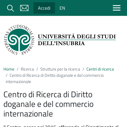
Salta al contenuto principale
Cerca
Accedi
EN
Home
Ricerca
Strutture per la ricerca
Centri di ricerca
Centro di Ricerca di Diritto doganale e del commercio
internazionale
Centro di Ricerca di Diritto
doganale e del commercio
internazionale