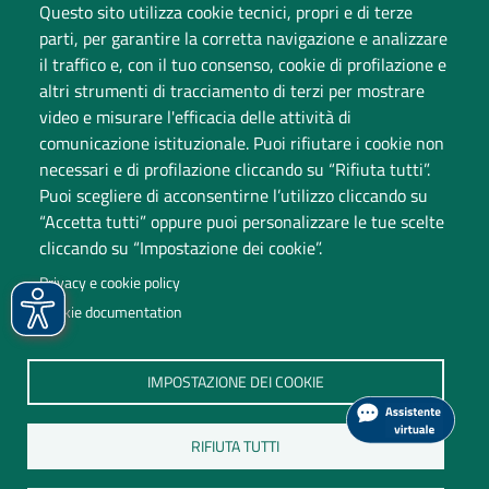
Questo sito utilizza cookie tecnici, propri e di terze
Cambia idea sui cookie
parti, per garantire la corretta navigazione e analizzare
Dati di monitoraggio
il traffico e, con il tuo consenso, cookie di profilazione e
altri strumenti di tracciamento di terzi per mostrare
video e misurare l'efficacia delle attività di
comunicazione istituzionale. Puoi rifiutare i cookie non
necessari e di profilazione cliccando su “Rifiuta tutti”.
Puoi scegliere di acconsentirne l’utilizzo cliccando su
“Accetta tutti” oppure puoi personalizzare le tue scelte
cliccando su “Impostazione dei cookie”.
Università degli Studi dell'Insubria
Privacy e cookie policy
Sede legale: via Ravasi 2, 21100 Varese
Cookie documentation
Contact Center
P.IVA 02481820120
IMPOSTAZIONE DEI COOKIE
(C.F. 95039180120)
PEC: ateneo
@
pec.uninsubria.it (
vedi le altre caselle
)
RIFIUTA TUTTI