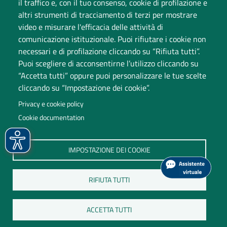
il traffico e, con il tuo consenso, cookie di profilazione e
altri strumenti di tracciamento di terzi per mostrare
video e misurare l'efficacia delle attività di
comunicazione istituzionale. Puoi rifiutare i cookie non
necessari e di profilazione cliccando su “Rifiuta tutti”.
Puoi scegliere di acconsentirne l’utilizzo cliccando su
“Accetta tutti” oppure puoi personalizzare le tue scelte
cliccando su “Impostazione dei cookie”.
Università degli Studi dell'Insubria
Privacy e cookie policy
Sede legale: via Ravasi 2, 21100 Varese
Cookie documentation
Contact Center
P.IVA 02481820120
IMPOSTAZIONE DEI COOKIE
(C.F. 95039180120)
PEC: ateneo
@
pec.uninsubria.it (
vedi le altre caselle
)
RIFIUTA TUTTI
ACCETTA TUTTI