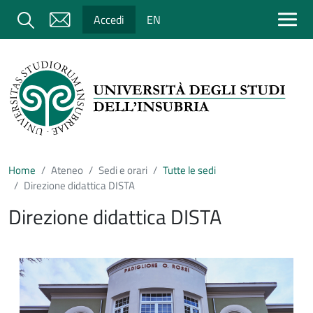
Salta al contenuto principale
Cerca
Accedi
EN
Home
Ateneo
Sedi e orari
Tutte le sedi
Direzione didattica DISTA
Direzione didattica DISTA
Immagine